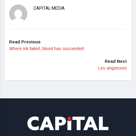
CAPITAL MEDIA
Read Previous
Where ink failed, blood has succeeded
Read Next
Les angoisses