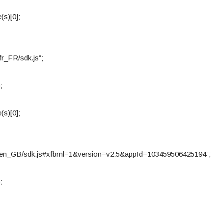
(s)[0];
fr_FR/sdk.js”;
;
(s)[0];
net/en_GB/sdk.js#xfbml=1&version=v2.5&appId=103459506425194”;
;