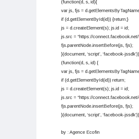
(function(d, s, id){
var js, fjs = d.getElementsByTagName
if (d.getElementById(id)) {return;}
js = d.createElement(s); js.id = id;
js.src = “https://connect.facebook.net/
fjs.parentNode.insertBefore(js, fjs);
}(document, ‘script’, ‘facebook-jssdk’))
(function(d, s, id) {
var js, fjs = d.getElementsByTagName
if (d.getElementById(id)) return;
js = d.createElement(s); js.id = id;
js.src = “https://connect.facebook.
fjs.parentNode.insertBefore(js, fjs);
}(document, ‘script’, ‘facebook-jssdk’))
by : Agence Ecofin