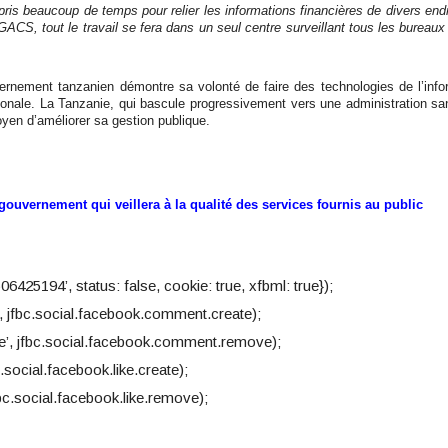
 pris beaucoup de temps pour relier les informations financières de divers en
CS, tout le travail se fera dans un seul centre surveillant tous les bureaux
ernement tanzanien démontre sa volonté de faire des technologies de l’info
onale. La Tanzanie, qui bascule progressivement vers une administration sa
yen d’améliorer sa gestion publique.
gouvernement qui veillera à la qualité des services fournis au public
06425194’, status: false, cookie: true, xfbml: true});
 jfbc.social.facebook.comment.create);
’, jfbc.social.facebook.comment.remove);
.social.facebook.like.create);
c.social.facebook.like.remove);