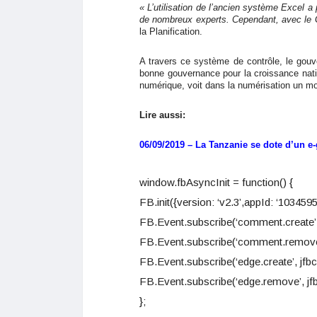
« L’utilisation de l’ancien système Excel a
de nombreux experts. Cependant, avec le GA
la Planification.
A travers ce système de contrôle, le gouv
bonne gouvernance pour la croissance nati
numérique, voit dans la numérisation un mo
Lire aussi:
06/09/2019 – La Tanzanie se dote d’un e-
window.fbAsyncInit = function() {
FB.init({version: ‘v2.3’,appId: ‘1034595
FB.Event.subscribe(‘comment.create’,
FB.Event.subscribe(‘comment.remove
FB.Event.subscribe(‘edge.create’, jfbc
FB.Event.subscribe(‘edge.remove’, jfb
};