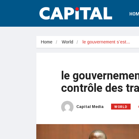
HOM
Home
World
le gouvernement s’est…
le gouvernement
contrôle des tr
WORLD
Capital Media