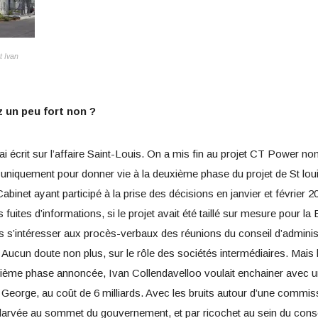
t Ivan
z un peu fort non ?
ai écrit sur l’affaire Saint-Louis. On a mis fin au projet CT Power 
fait uniquement pour donner vie à la deuxième phase du projet de St loui
inet ayant participé à la prise des décisions en janvier et février 2
fuites d’informations, si le projet avait été taillé sur mesure pour 
’intéresser aux procès-verbaux des réunions du conseil d’administr
. Aucun doute non plus, sur le rôle des sociétés intermédiaires. Mais 
ième phase annoncée, Ivan Collendavelloo voulait enchainer avec un a
eorge, au coût de 6 milliards. Avec les bruits autour d’une commissi
 larvée au sommet du gouvernement, et par ricochet au sein du cons