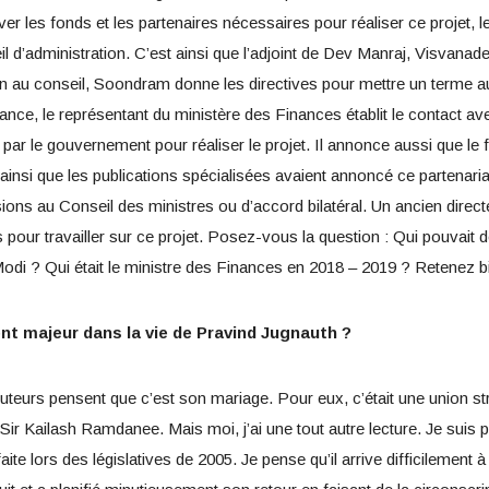
er les fonds et les partenaires nécessaires pour réaliser ce projet, 
il d’administration. C’est ainsi que l’adjoint de Dev Manraj, Visva
on au conseil, Soondram donne les directives pour mettre un terme
nce, le représentant du ministère des Finances établit le contact avec
par le gouvernement pour réaliser le projet. Il annonce aussi que le
s ainsi que les publications spécialisées avaient annoncé ce partenaria
ons au Conseil des ministres ou d’accord bilatéral. Un ancien direct
 pour travailler sur ce projet. Posez-vous la question : Qui pouvait
odi ? Qui était le ministre des Finances en 2018 – 2019 ? Retenez b
nt majeur dans la vie de Pravind Jugnauth ?
teurs pensent que c’est son mariage. Pour eux, c’était une union s
 Sir Kailash Ramdanee. Mais moi, j’ai une tout autre lecture. Je suis
te lors des législatives de 2005. Je pense qu’il arrive difficilement à