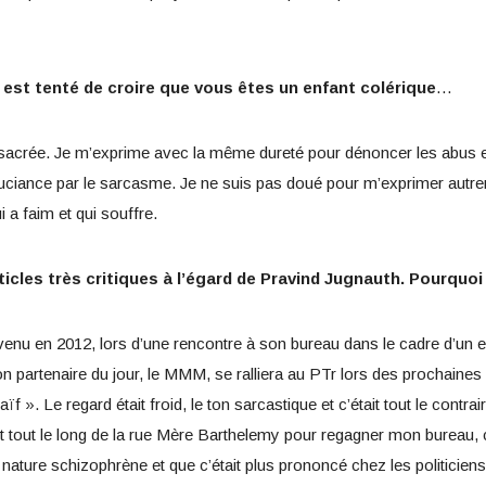
ou est tenté de croire que vous êtes un enfant colérique
…
 sacrée. Je m’exprime avec la même dureté pour dénoncer les abus et 
souciance par le sarcasme. Je ne suis pas doué pour m’exprimer aut
i a faim et qui souffre.
ticles très critiques à l’égard de Pravind Jugnauth. Pourquoi 
enu en 2012, lors d’une rencontre à son bureau dans le cadre d’un entr
 partenaire du jour, le MMM, se ralliera au PTr lors des prochaines lé
aïf ». Le regard était froid, le ton sarcastique et c’était tout le contra
 tout le long de la rue Mère Barthelemy pour regagner mon bureau, ce
 nature schizophrène et que c’était plus prononcé chez les politiciens