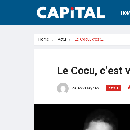
HOM
Home
Actu
Le Cocu, c’est…
Le Cocu, c’est v
ACTU
Rajen Valayden