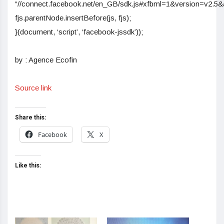
“//connect.facebook.net/en_GB/sdk.js#xfbml=1&version=v2.5
fjs.parentNode.insertBefore(js, fjs);
}(document, ‘script’, ‘facebook-jssdk’));
by : Agence Ecofin
Source link
Share this:
Facebook
X
Like this: