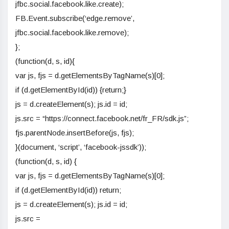
jfbc.social.facebook.like.create);
FB.Event.subscribe(‘edge.remove’,
jfbc.social.facebook.like.remove);
};
(function(d, s, id){
var js, fjs = d.getElementsByTagName(s)[0];
if (d.getElementById(id)) {return;}
js = d.createElement(s); js.id = id;
js.src = “https://connect.facebook.net/fr_FR/sdk.js”;
fjs.parentNode.insertBefore(js, fjs);
}(document, ‘script’, ‘facebook-jssdk’));
(function(d, s, id) {
var js, fjs = d.getElementsByTagName(s)[0];
if (d.getElementById(id)) return;
js = d.createElement(s); js.id = id;
js.src =