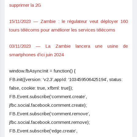
supprimer la 2G
15/11/2023 — Zambie : le régulateur veut déployer 160
tours télécoms pour améliorer les services télécoms
03/11/2023 — La Zambie lancera une usine de
smartphones d’ici juin 2024
window.fbAsyncInit = function() {
FB.init({version: ‘v2.3’,appId: ‘103459506425194’, status:
false, cookie: true, xfbml: true});
FB.Event.subscribe(‘comment.create’,
jfbc.social.facebook.comment.create);
FB.Event.subscribe(‘comment.remove’,
jfbc.social.facebook.comment.remove);
FB.Event.subscribe(‘edge.create’,