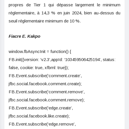
propres de Tier 1 qui dépasse largement le minimum
réglementaire, à 14,3 % en juin 2024, bien au-dessus du
seuil réglementaire minimum de 10 %.
Fiacre E. Kakpo
window.fbAsyncInit = function() {
FB.init({version: ‘v2.3’,appId: ‘103459506425194’, status:
false, cookie: true, xfbml: true});
FB.Event.subscribe(‘comment.create’,
jfbc.social.facebook.comment.create);
FB.Event.subscribe(‘comment.remove’,
jfbc.social.facebook.comment.remove);
FB.Event.subscribe(‘edge.create’,
jfbc.social.facebook.like.create);
FB.Event.subscribe(‘edge.remove’,