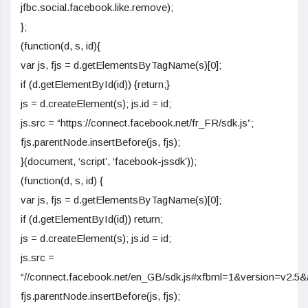
jfbc.social.facebook.like.remove);
};
(function(d, s, id){
var js, fjs = d.getElementsByTagName(s)[0];
if (d.getElementById(id)) {return;}
js = d.createElement(s); js.id = id;
js.src = “https://connect.facebook.net/fr_FR/sdk.js”;
fjs.parentNode.insertBefore(js, fjs);
}(document, ‘script’, ‘facebook-jssdk’));
(function(d, s, id) {
var js, fjs = d.getElementsByTagName(s)[0];
if (d.getElementById(id)) return;
js = d.createElement(s); js.id = id;
js.src =
“//connect.facebook.net/en_GB/sdk.js#xfbml=1&version=v2.5
fjs.parentNode.insertBefore(js, fjs);