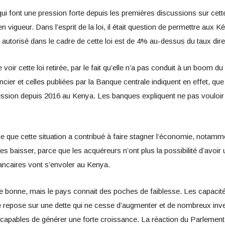
 qui font une pression forte depuis les premières discussions sur cett
 vigueur. Dans l’esprit de la loi, il était question de permettre aux 
autorisé dans le cadre de cette loi est de 4% au-dessus du taux dire
voir cette loi retirée, par le fait qu’elle n’a pas conduit à un boom du
cier et celles publiées par la Banque centrale indiquent en effet, q
ression depuis 2016 au Kenya. Les banques expliquent ne pas vouloir
ue que cette situation a contribué à faire stagner l’économie, nota
tes baisser, parce que les acquéreurs n’ont plus la possibilité d’avoi
 bancaires vont s’envoler au Kenya.
bonne, mais le pays connait des poches de faiblesse. Les capacités
 repose sur une dette qui ne cesse d’augmenter et de nombreux inve
capables de générer une forte croissance. La réaction du Parlemen