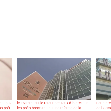
les taux
le FMI prescrit le retour des taux d’intérêt sur
Forte pre
as prêt
les prêts bancaires ou une réforme de la
de l’Uem