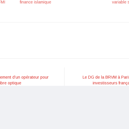
FMI
finance islamique
variable 
utement d’un opérateur pour
Le DG de la BRVM à Pari
fibre optique
investisseurs frança