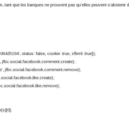
ien, tant que les banques ne prouvent pas qu’elles peuvent s’abstenir 
06425194’, status: false, cookie: true, xfbml: true});
 jfbc.social.facebook.comment.create);
’, jfbc.social.facebook.comment.remove);
.social.facebook.like.create);
c.social.facebook.like.remove);
(s)[0];