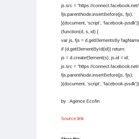
js.src = “https://connect.facebook.net/
fjs.parentNode.insertBefore(js, fjs);
}(document, ‘script’, ‘facebook-jssdk’))
(function(d, s, id) {
var js, fjs = d.getElementsByTagName
if (d.getElementById(id)) return;
js = d.createElement(s); js.id = id;
js.src = “https://connect.facebook.
fjs.parentNode.insertBefore(js, fjs);
}(document, ‘script’, ‘facebook-jssdk’))
by : Agence Ecofin
Source link
Share this: