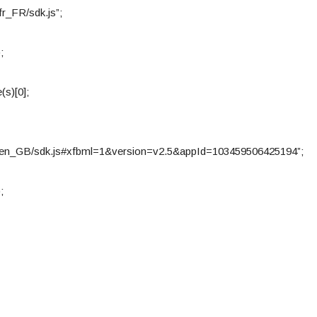
fr_FR/sdk.js”;
;
(s)[0];
net/en_GB/sdk.js#xfbml=1&version=v2.5&appId=103459506425194”;
;