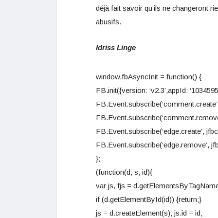
déjà fait savoir qu’ils ne changeront r
abusifs.
Idriss Linge
window.fbAsyncInit = function() {
FB.init({version: ‘v2.3’,appId: ‘1034595
FB.Event.subscribe(‘comment.create’,
FB.Event.subscribe(‘comment.remove
FB.Event.subscribe(‘edge.create’, jfbc
FB.Event.subscribe(‘edge.remove’, jfb
};
(function(d, s, id){
var js, fjs = d.getElementsByTagName
if (d.getElementById(id)) {return;}
js = d.createElement(s); js.id = id;