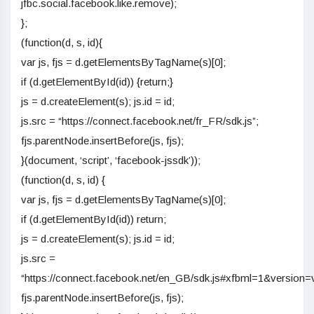
jfbc.social.facebook.like.remove);
};
(function(d, s, id){
var js, fjs = d.getElementsByTagName(s)[0];
if (d.getElementById(id)) {return;}
js = d.createElement(s); js.id = id;
js.src = “https://connect.facebook.net/fr_FR/sdk.js”;
fjs.parentNode.insertBefore(js, fjs);
}(document, ‘script’, ‘facebook-jssdk’));
(function(d, s, id) {
var js, fjs = d.getElementsByTagName(s)[0];
if (d.getElementById(id)) return;
js = d.createElement(s); js.id = id;
js.src =
“https://connect.facebook.net/en_GB/sdk.js#xfbml=1&version
fjs.parentNode.insertBefore(js, fjs);