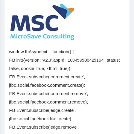
window.fbAsyncInit = function() {
FB.init({version: ‘v2.3’,appId: ‘103459506425194’, status:
false, cookie: true, xfbml: true});
FB.Event.subscribe(‘comment.create’,
jfbc.social.facebook.comment.create);
FB.Event.subscribe(‘comment.remove’,
jfbc.social.facebook.comment.remove);
FB.Event.subscribe(‘edge.create’,
jfbc.social.facebook.like.create);
FB.Event.subscribe(‘edge.remove’,